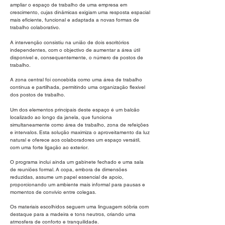
ampliar o espaço de trabalho de uma empresa em
crescimento, cujas dinâmicas exigiam uma resposta espacial
mais eficiente, funcional e adaptada a novas formas de
trabalho colaborativo.
A intervenção consistiu na união de dois escritórios
independentes, com o objectivo de aumentar a área útil
disponível e, consequentemente, o número de postos de
trabalho.
A zona central foi concebida como uma área de trabalho
contínua e partilhada, permitindo uma organização flexível
dos postos de trabalho.
Um dos elementos principais deste espaço é um balcão
localizado ao longo da janela, que funciona
simultaneamente como área de trabalho, zona de refeições
e intervalos. Esta solução maximiza o aproveitamento da luz
natural e oferece aos colaboradores um espaço versátil,
com uma forte ligação ao exterior.
O programa inclui ainda um gabinete fechado e uma sala
de reuniões formal. A copa, embora de dimensões
reduzidas, assume um papel essencial de apoio,
proporcionando um ambiente mais informal para pausas e
momentos de convívio entre colegas.
Os materiais escolhidos seguem uma linguagem sóbria com
destaque para a madeira e tons neutros, criando uma
atmosfera de conforto e tranquilidade.