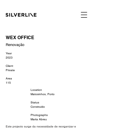
WEX OFFICE
Renovação
Year
2023
Client
Private
Area
115
Location
Matosinhos, Porto
Status
Construído
Photographs
Marta Abreu
Este projecto surge da necessidade de reorganizar e