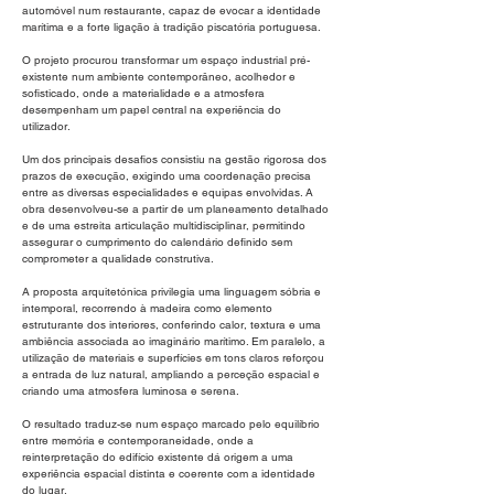
automóvel num restaurante, capaz de evocar a identidade
marítima e a forte ligação à tradição piscatória portuguesa.
O projeto procurou transformar um espaço industrial pré-
existente num ambiente contemporâneo, acolhedor e
sofisticado, onde a materialidade e a atmosfera
desempenham um papel central na experiência do
utilizador.
Um dos principais desafios consistiu na gestão rigorosa dos
prazos de execução, exigindo uma coordenação precisa
entre as diversas especialidades e equipas envolvidas. A
obra desenvolveu-se a partir de um planeamento detalhado
e de uma estreita articulação multidisciplinar, permitindo
assegurar o cumprimento do calendário definido sem
comprometer a qualidade construtiva.
A proposta arquitetónica privilegia uma linguagem sóbria e
intemporal, recorrendo à madeira como elemento
estruturante dos interiores, conferindo calor, textura e uma
ambiência associada ao imaginário marítimo. Em paralelo, a
utilização de materiais e superfícies em tons claros reforçou
a entrada de luz natural, ampliando a perceção espacial e
criando uma atmosfera luminosa e serena.
O resultado traduz-se num espaço marcado pelo equilíbrio
entre memória e contemporaneidade, onde a
reinterpretação do edifício existente dá origem a uma
experiência espacial distinta e coerente com a identidade
do lugar.