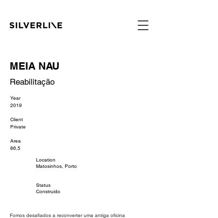
MEIA NAU
Reabilitação
Year
2019
Client
Private
Area
86,5
Location
Matosinhos, Porto
Status
Construído
Fomos desafiados a reconverter uma antiga oficina