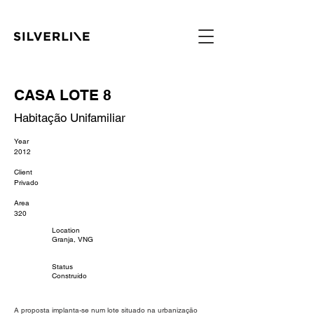
CASA LOTE 8
Habitação Unifamiliar
Year
2012
Client
Privado
Area
320
Location
Granja, VNG
Status
Construído
A proposta implanta-se num lote situado na urbanização