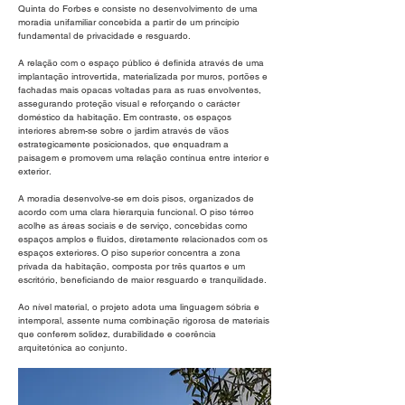
Quinta do Forbes e consiste no desenvolvimento de uma
moradia unifamiliar concebida a partir de um princípio
fundamental de privacidade e resguardo.
A relação com o espaço público é definida através de uma
implantação introvertida, materializada por muros, portões e
fachadas mais opacas voltadas para as ruas envolventes,
assegurando proteção visual e reforçando o carácter
doméstico da habitação. Em contraste, os espaços
interiores abrem-se sobre o jardim através de vãos
estrategicamente posicionados, que enquadram a
paisagem e promovem uma relação contínua entre interior e
exterior.
A moradia desenvolve-se em dois pisos, organizados de
acordo com uma clara hierarquia funcional. O piso térreo
acolhe as áreas sociais e de serviço, concebidas como
espaços amplos e fluidos, diretamente relacionados com os
espaços exteriores. O piso superior concentra a zona
privada da habitação, composta por três quartos e um
escritório, beneficiando de maior resguardo e tranquilidade.
Ao nível material, o projeto adota uma linguagem sóbria e
intemporal, assente numa combinação rigorosa de materiais
que conferem solidez, durabilidade e coerência
arquitetónica ao conjunto.